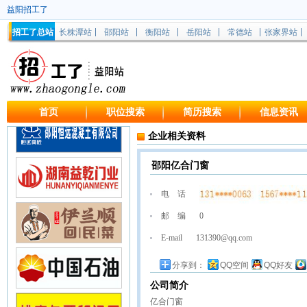
益阳招工了
招工了总站
长株潭站
邵阳站
衡阳站
岳阳站
常德站
张家界站
首页
职位搜索
简历搜索
信息资讯
企业相关资料
邵阳亿合门窗
电 话
邮 编
0
E-mail
131390@qq.com
分享到：
QQ空间
QQ好友
公司简介
亿合门窗