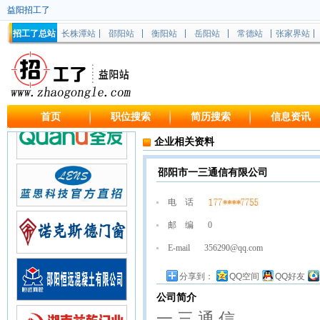
益阳招工了
招工了总站
长株潭站
邵阳站
衡阳站
岳阳站
常德站
张家界站
首页
职位搜索
简历搜索
信息资讯
企业相关资料
邵阳市一三通信有限公司
电 话
邮 编
0
E-mail
356290@qq.com
分享到：
QQ空间
QQ好友
公司简介
一 三 通 信