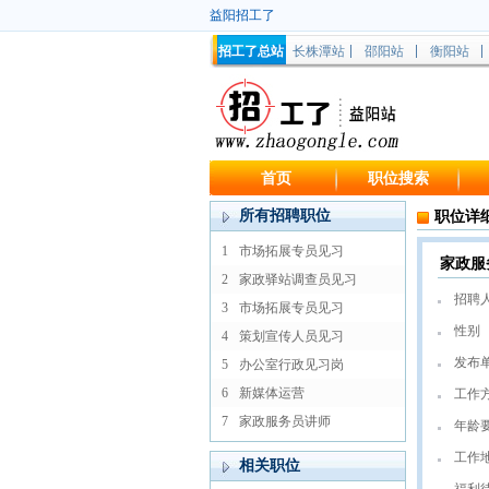
益阳招工了
招工了总站
长株潭站
邵阳站
衡阳站
首页
职位搜索
所有招聘职位
职位详
1
市场拓展专员见习
家政服
2
家政驿站调查员见习
招聘
3
市场拓展专员见习
性别
4
策划宣传人员见习
发布
5
办公室行政见习岗
6
新媒体运营
工作
7
家政服务员讲师
年龄
工作
相关职位