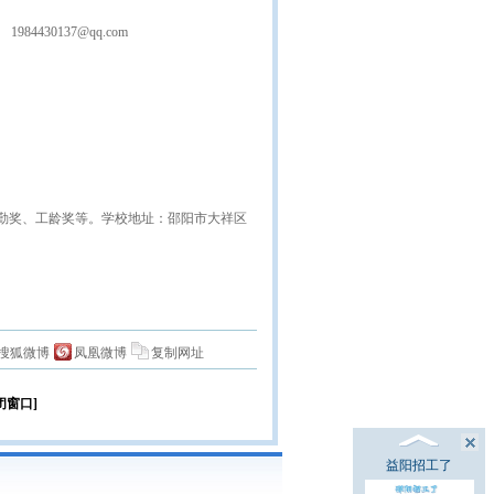
1984430137@qq.com
勤奖、工龄奖等。学校地址：邵阳市大祥区
搜狐微博
凤凰微博
复制网址
闭窗口]
益阳招工了