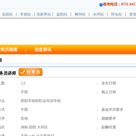
咨询电话：0731-8413
岳阳站
常德站
张家界站
益阳站
郴州站
永州站
怀化站
娄
简历搜索
信息资讯
细
务员讲师
人数
2人
发布日期
不限
截止日期
单位
邵阳市锦程职业培训学校
方式
不限
最低学历要求
要求
其他
婚姻要求
地区
湖南 邵阳 大祥区
薪酬待遇