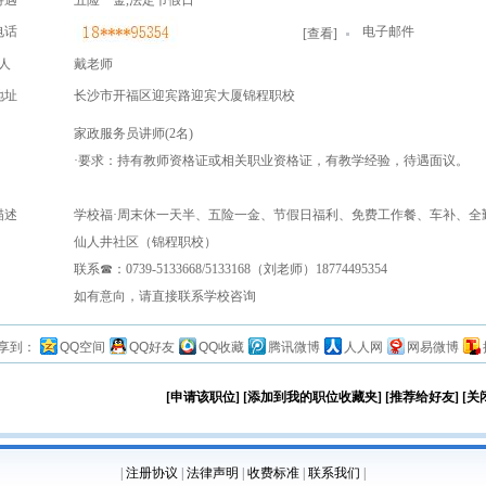
待遇
五险一金,法定节假日
电话
电子邮件
[
查看
]
人
戴老师
地址
长沙市开福区迎宾路迎宾大厦锦程职校
家政服务员讲师(2名)
·要求：持有教师资格证或相关职业资格证，有教学经验，待遇面议。
描述
学校福·周末休一天半、五险一金、节假日福利、免费工作餐、车补、全
仙人井社区（锦程职校）
联系☎：0739-5133668/5133168（刘老师）18774495354
如有意向，请直接联系学校咨询
享到：
QQ空间
QQ好友
QQ收藏
腾讯微博
人人网
网易微博
[申请该职位]
[添加到我的职位收藏夹]
[推荐给好友]
[关
|
注册协议
|
法律声明
|
收费标准
|
联系我们
|