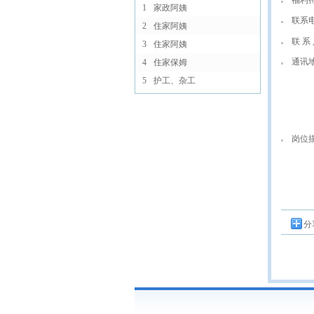
福利
1
家政阿姨
联系
2
住家阿姨
联 系 
3
住家阿姨
通讯
4
住家保姆
5
护工、杂工
岗位
分